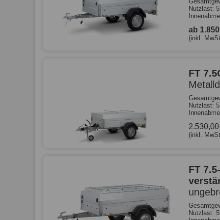
Gesamtgew
Nutzlast: 
Innenabme
ab 1.85
(inkl. MwSt
FT 7.5
Metall
Gesamtgew
Nutzlast: 
Innenabme
2.530,0
(inkl. MwSt
FT 7.5
verstä
ungebr
Gesamtgew
Nutzlast: 