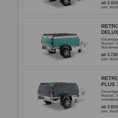
ab 3.41
(inkl. MwSt
RETRO
DELU
Gesamtgew
Nutzlast: 
Nutzabmes
ab 3.72
(inkl. MwSt
RETRO
PLUS
Gesamtgew
Nutzlast: 
Innenabme
ab 3.91
(inkl. MwSt