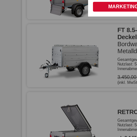
ab 2.99
MARKETING
(inkl. MwSt
FT 8.5
Deckel
Bordwa
Metall
Gesamtgew
Nutzlast: 
Innenabme
3.450,0
(inkl. MwSt
RETR
Gesamtgew
Nutzlast: 
Innenabme