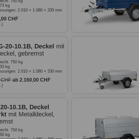
icht: 750 kg
573 kg
ssungen: 2.010 × 1.080 × 330 mm
0,00 CHF
.)
G-20-10.1B, Deckel
mit
deckel, gebremst
icht: 750 kg
533 kg
ssungen: 2.010 × 1.080 × 330 mm
0 CHF
ab 2.160,00 CHF
.)
-20-10.1B, Deckel
rkt
mit Metalldeckel,
emst
icht: 750 kg
550 kg