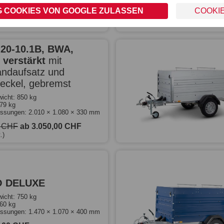
0,00 CHF
 COOKIES VON GOOGLE ZULASSEN
COOKI
.)
-20-10.1B, BWA,
 verstärkt
mit
ndaufsatz und
deckel, gebremst
icht: 850 kg
579 kg
ssungen: 2.010 × 1.080 × 330 mm
0 CHF
ab 3.050,00 CHF
.)
O DELUXE
icht: 750 kg
560 kg
ssungen: 1.470 × 1.070 × 400 mm