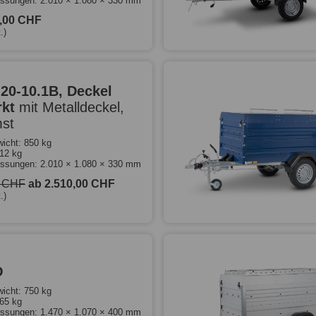
ssungen: 2.010 × 1.080 × 330 mm
0,00 CHF
.)
-20-10.1B, Deckel
rkt
mit Metalldeckel,
st
icht: 850 kg
612 kg
ssungen: 2.010 × 1.080 × 330 mm
0 CHF
ab 2.510,00 CHF
.)
O
icht: 750 kg
565 kg
ssungen: 1.470 × 1.070 × 400 mm