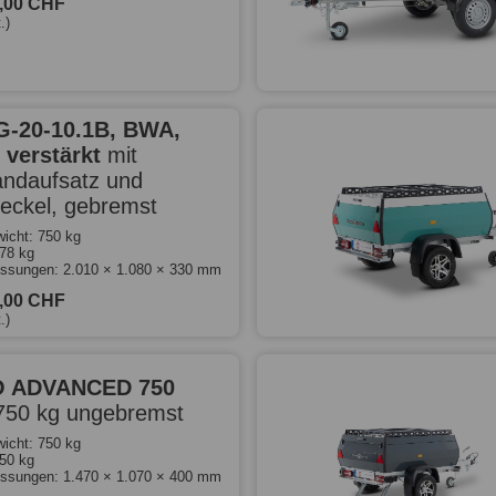
0,00 CHF
.)
G-20-10.1B, BWA,
 verstärkt
mit
ndaufsatz und
deckel, gebremst
icht: 750 kg
478 kg
ssungen: 2.010 × 1.080 × 330 mm
0,00 CHF
.)
 ADVANCED 750
750 kg ungebremst
icht: 750 kg
550 kg
ssungen: 1.470 × 1.070 × 400 mm