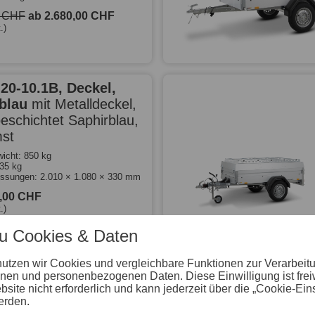
0 CHF
ab 2.680,00 CHF
.)
-20-10.1B, Deckel,
rblau
mit Metalldeckel,
eschichtet Saphirblau,
st
icht: 850 kg
635 kg
ssungen: 2.010 × 1.080 × 330 mm
0,00 CHF
.)
zu Cookies & Daten
 PLUS
nutzen wir Cookies und vergleichbare Funktionen zur Verarbeit
nen und personenbezogenen Daten. Diese Einwilligung ist freiwil
icht: 750 kg
ite nicht erforderlich und kann jederzeit über die „Cookie-Ein
560 kg
ssungen: 1.470 × 1.070 × 400 mm
erden.