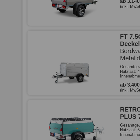
ab 3.14
(inkl. MwSt
FT 7.5
Deckel
Bordwa
Metall
Gesamtgew
Nutzlast: 
Innenabme
ab 3.40
(inkl. MwSt
RETRO
PLUS
Gesamtgew
Nutzlast: 
Innenabme