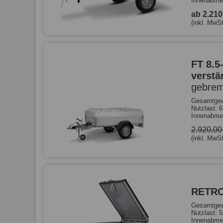
Innenabme
ab 2.21
(inkl. MwSt
FT 8.5
verstä
gebrem
Gesamtgew
Nutzlast: 
Innenabme
2.920,0
(inkl. MwSt
RETR
Gesamtgew
Nutzlast: 
Innenabme