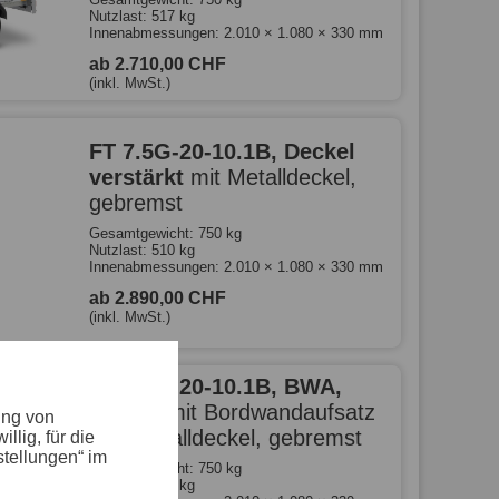
Nutzlast: 517 kg
Innenabmessungen: 2.010 × 1.080 × 330 mm
ab 2.710,00 CHF
(inkl. MwSt.)
FT 7.5G-20-10.1B, Deckel
verstärkt
mit Metalldeckel,
gebremst
Gesamtgewicht: 750 kg
Nutzlast: 510 kg
Innenabmessungen: 2.010 × 1.080 × 330 mm
ab 2.890,00 CHF
(inkl. MwSt.)
FT 7.5G-20-10.1B, BWA,
Deckel
mit Bordwandaufsatz
ung von
und Metalldeckel, gebremst
lig, für die
stellungen“ im
Gesamtgewicht: 750 kg
Nutzlast: 501 kg