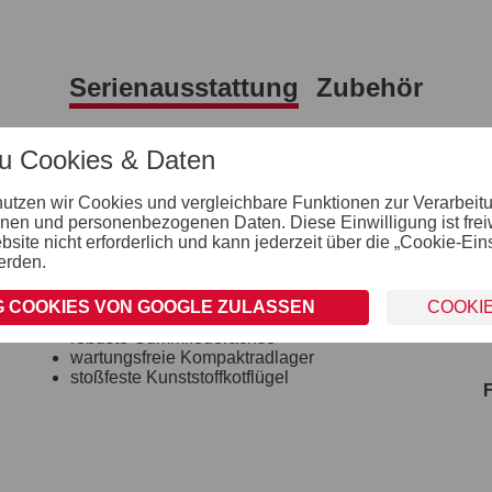
Serienausstattung
Zubehör
zu Cookies & Daten
Verzurr- und Sicherungsmöglichkeiten
4 Verzurrhaken auf der Ladefläche im Boden
nutzen wir Cookies und vergleichbare Funktionen zur Verarbeit
nen und personenbezogenen Daten. Diese Einwilligung ist freiwil
Einhängemöglichkeiten für Planen und Netze
ite nicht erforderlich und kann jederzeit über die „Cookie-Ein
montierte Einhängeknöpfe zur Fixierung von
erden.
Planen und Netzen
 COOKIES VON GOOGLE ZULASSEN
COOKI
Räder und Achsen
robuste Gummifederachse
wartungsfreie Kompaktradlager
stoßfeste Kunststoffkotflügel