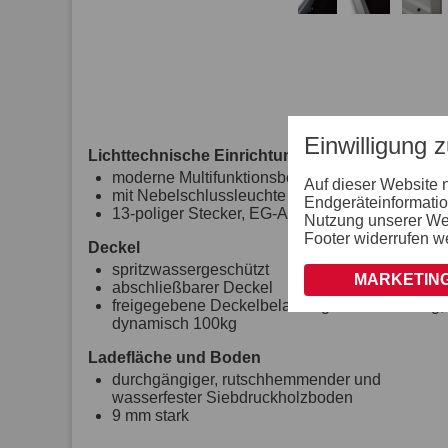
Einwilligung 
Lichttechnische Einrichtungen
moderne Multifunktionsbeleuchtung
Auf dieser Website 
mit Nebelschlussleuchte
Endgeräteinformatio
13-poliger Stecker, EG-Ausstattung
Nutzung unserer Webs
Footer widerrufen w
Deckel
spritzwassergeschützt
MARKETING
abschließbarer Deckel
freigegebene Deckelbelastung: statisch 300kg,
dynamisch 100kg
Ladefläche und Boden
durchgängiger, rutschhemmender und
wasserfester Siebdruckholzboden
9 mm stark