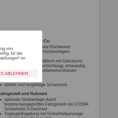
Bordwand, Reling und Co.
klapp- und abnehmbare Rückwand
ung von
mit langlebigem und hochwertigem
lig, für die
Korrosionsschutz
stellungen“ im
Bordwände aus Stahlblech mit Galvalume
(Aluminium-Zink-Beschichtung), einwandig
mit robusten Winkelhebelverschlüssen
ES ABLEHNEN
feste Vorderwand
33 cm hoch
stabile und langlebige Scharniere
Fahrgestell und Rahmen
optimale Straßenlage durch
teststreckengeprüftes Fahrgestell mit STEMA
Sicherheits-V-Deichsel
Zugkugelkupplung mit Sicherheitsanzeige