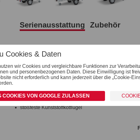
Serienausstattung
Zubehör
Verzurr- und Sicherungsmöglichkeiten
zu Cookies & Daten
4 Verzurrhaken auf der Ladefläche im Boden
nutzen wir Cookies und vergleichbare Funktionen zur Verarbeit
Einhängemöglichkeiten für Planen und Netze
nen und personenbezogenen Daten. Diese Einwilligung ist freiwil
montierte Einhängeknöpfe zur Fixierung von
ite nicht erforderlich und kann jederzeit über die „Cookie-Ein
Planen und Netzen
erden.
Räder und Achsen
 COOKIES VON GOOGLE ZULASSEN
COOKI
robuste Gummifederachse
wartungsfreie Kompaktradlager
stoßfeste Kunststoffkotflügel