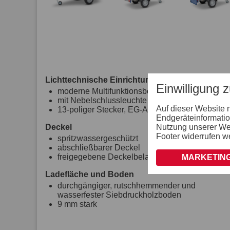
Lichttechnische Einrichtungen
Einwilligung 
moderne Multifunktionsbeleuchtung
mit Nebelschlussleuchte
Auf dieser Website 
13-poliger Stecker, EG-Ausstattung
Endgeräteinformatio
Nutzung unserer Webs
Deckel
Footer widerrufen w
spritzwassergeschützt
abschließbarer Deckel
freigegebene Deckelbelastung: 70kg
MARKETING
Ladefläche und Boden
durchgängiger, rutschhemmender und
wasserfester Siebdruckholzboden
9 mm stark