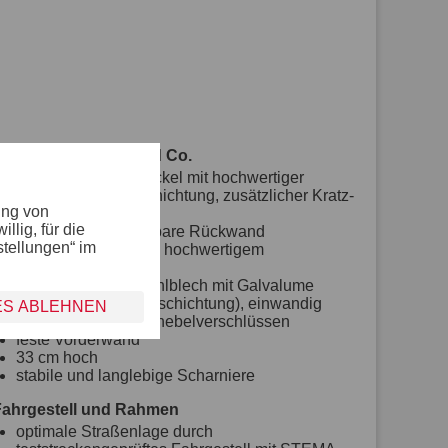
Bordwand, Reling und Co.
Bordwände und Deckel mit hochwertiger
farbiger Pulverbeschichtung, zusätzlicher Kratz-
ung von
und Wetterschutz
lig, für die
klapp- und abnehmbare Rückwand
stellungen“ im
mit langlebigem und hochwertigem
Korrosionsschutz
Bordwände aus Stahlblech mit Galvalume
(Aluminium-Zink-Beschichtung), einwandig
ES ABLEHNEN
mit robusten Winkelhebelverschlüssen
feste Vorderwand
33 cm hoch
stabile und langlebige Scharniere
Fahrgestell und Rahmen
optimale Straßenlage durch