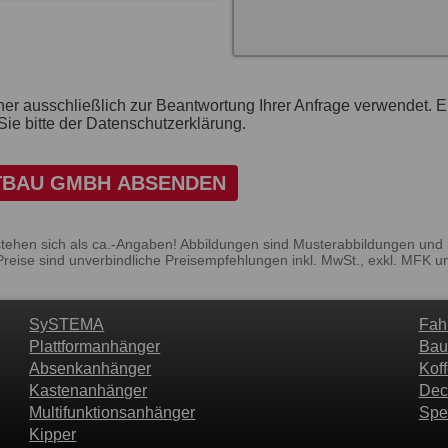
her ausschließlich zur Beantwortung Ihrer Anfrage verwendet. 
ie bitte der Datenschutzerklärung.
TBAU GMBH ABSENDEN
stehen sich als ca.-Angaben! Abbildungen sind Musterabbildungen und
Preise sind unverbindliche Preisempfehlungen inkl. MwSt., exkl. MFK u
SySTEMA
Fah
Plattformanhänger
Bau
Absenkanhänger
Kof
Kastenanhänger
Dec
Multifunktionsanhänger
Spe
Kipper