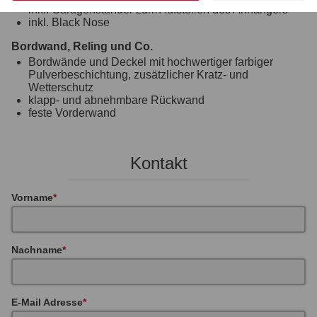
inkl. Garagenständer zum Aufstellen des Anhängers
inkl. Black Nose
Bordwand, Reling und Co.
Bordwände und Deckel mit hochwertiger farbiger
Pulverbeschichtung, zusätzlicher Kratz- und
Wetterschutz
klapp- und abnehmbare Rückwand
feste Vorderwand
Kontakt
Vorname
Nachname
E-Mail Adresse