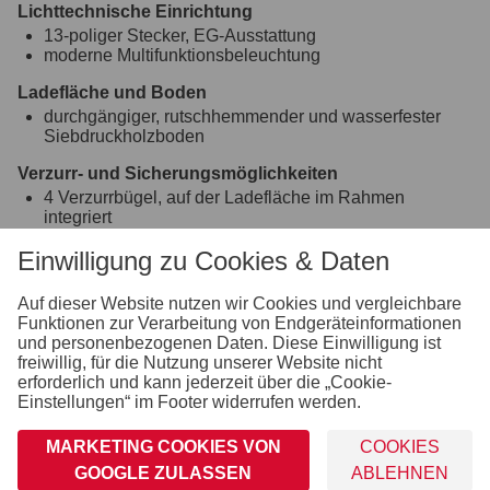
Lichttechnische Einrichtung
13-poliger Stecker, EG-Ausstattung
moderne Multifunktionsbeleuchtung
Ladefläche und Boden
durchgängiger, rutschhemmender und wasserfester
Siebdruckholzboden
Verzurr- und Sicherungsmöglichkeiten
4 Verzurrbügel, auf der Ladefläche im Rahmen
integriert
Räder und Achsen
Einwilligung zu Cookies & Daten
wartungsfreie Kompaktradlager
robuste Gummifederachse
Auf dieser Website nutzen wir Cookies und vergleichbare
stoßfeste Kunststoffkotflügel
Funktionen zur Verarbeitung von Endgeräteinformationen
und personenbezogenen Daten. Diese Einwilligung ist
Fahrgestell & Rahmen
freiwillig, für die Nutzung unserer Website nicht
V-Deichsel
erforderlich und kann jederzeit über die „Cookie-
Sicherheitsfahrgestell mit Kippdeichsel
Einstellungen“ im Footer widerrufen werden.
optimale Straßenlage durch teststreckengeprüftes
Fahrgestell mit STEMA Sicherheits-V-Deichsel
MARKETING COOKIES VON
COOKIES
Zugkugelkupplung mit Sicherheitsanzeige
GOOGLE ZULASSEN
ABLEHNEN
Sonstiges