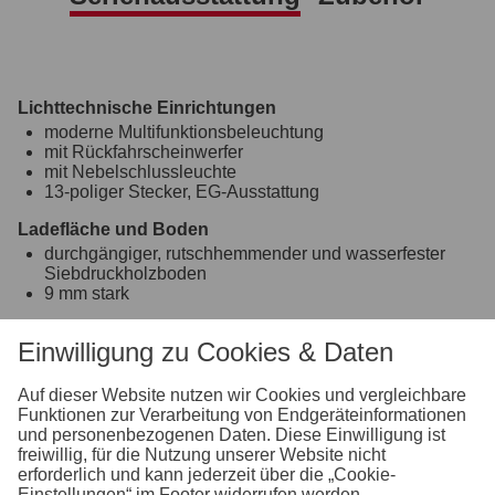
Lichttechnische Einrichtungen
moderne Multifunktionsbeleuchtung
mit Rückfahrscheinwerfer
mit Nebelschlussleuchte
13-poliger Stecker, EG-Ausstattung
Ladefläche und Boden
durchgängiger, rutschhemmender und wasserfester
Siebdruckholzboden
9 mm stark
Verzurr- und Sicherungsmöglichkeiten
Einwilligung zu Cookies & Daten
4 Verzurrhaken auf der Ladefläche im Boden
Einhängemöglichkeiten für Planen und Netze
Auf dieser Website nutzen wir Cookies und vergleichbare
montierte Einhängeknöpfe zur Fixierung von Planen
Funktionen zur Verarbeitung von Endgeräteinformationen
und Netzen
und personenbezogenen Daten. Diese Einwilligung ist
freiwillig, für die Nutzung unserer Website nicht
Räder und Achsen
erforderlich und kann jederzeit über die „Cookie-
robuste Gummifederachse
Einstellungen“ im Footer widerrufen werden.