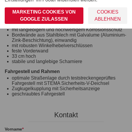
wartungsfreie Kompaktradlager
stoßfeste Kunststoffkotflügel
MARKETING COOKIES VON
COOKIES
Bordwand, Reling und Co.
GOOGLE ZULASSEN
ABLEHNEN
klapp- und abnehmbare Rückwand
mit langlebigem und hochwertigem Korrosionsschutz
Bordwände aus Stahlblech mit Galvalume (Aluminium-
Zink-Beschichtung), einwandig
mit robusten Winkelhebelverschlüssen
feste Vorderwand
33 cm hoch
stabile und langlebige Scharniere
Fahrgestell und Rahmen
optimale Straßenlage durch teststreckengeprüftes
Fahrgestell mit STEMA Sicherheits-V-Deichsel
Zugkugelkupplung mit Sicherheitsanzeige
geschraubtes Fahrgestell
Kontakt
Vorname