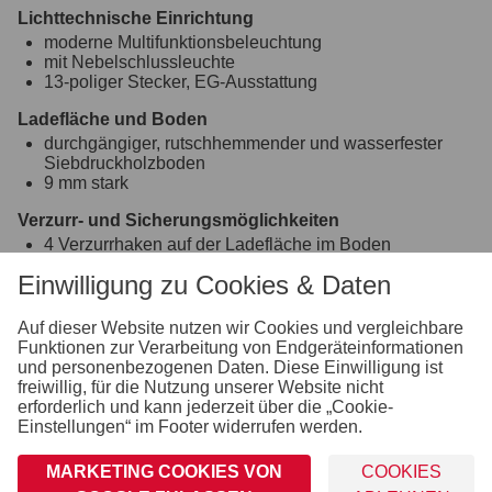
Lichttechnische Einrichtung
moderne Multifunktionsbeleuchtung
mit Nebelschlussleuchte
13-poliger Stecker, EG-Ausstattung
Ladefläche und Boden
durchgängiger, rutschhemmender und wasserfester
Siebdruckholzboden
9 mm stark
Verzurr- und Sicherungsmöglichkeiten
4 Verzurrhaken auf der Ladefläche im Boden
Einwilligung zu Cookies & Daten
Einhängemöglichkeiten für Planen und Netze
montierte Einhängeknöpfe zur Fixierung von Planen
und Netzen
Auf dieser Website nutzen wir Cookies und vergleichbare
Funktionen zur Verarbeitung von Endgeräteinformationen
Räder und Achsen
und personenbezogenen Daten. Diese Einwilligung ist
robuste Gummifederachse
freiwillig, für die Nutzung unserer Website nicht
wartungsfreie Kompaktradlager
erforderlich und kann jederzeit über die „Cookie-
stoßfeste Kunststoffkotflügel
Einstellungen“ im Footer widerrufen werden.
Bordwand, Reling und Co.
MARKETING COOKIES VON
COOKIES
Bordwände aus Stahlblech mit Galvalume (Aluminium-