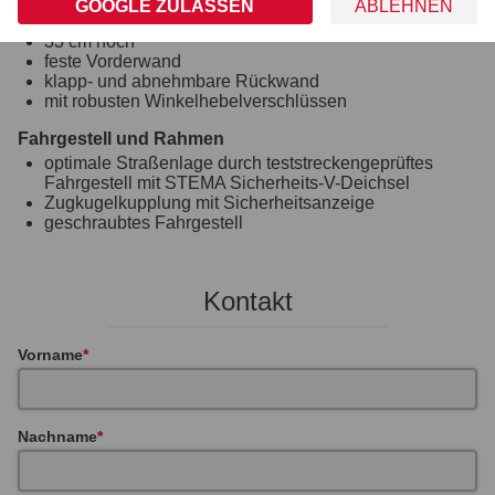
Zink-Beschichtung), einwandig
GOOGLE ZULASSEN
ABLEHNEN
mit langlebigem und hochwertigem Korrosionsschutz
33 cm hoch
feste Vorderwand
klapp- und abnehmbare Rückwand
mit robusten Winkelhebelverschlüssen
Fahrgestell und Rahmen
optimale Straßenlage durch teststreckengeprüftes
Fahrgestell mit STEMA Sicherheits-V-Deichsel
Zugkugelkupplung mit Sicherheitsanzeige
geschraubtes Fahrgestell
Kontakt
Vorname
Nachname