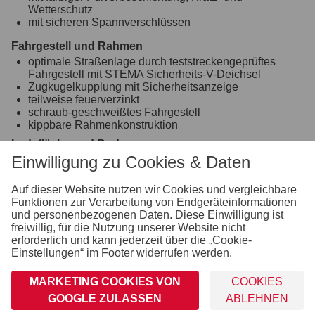
Wetterschutz
mit sicheren Spannverschlüssen
Fahrgestell und Rahmen
optimale Straßenlage durch teststreckengeprüftes
Fahrgestell mit STEMA Sicherheits-V-Deichsel
Zugkugelkupplung mit Sicherheitsanzeige
teilweise feuerverzinkt
schraub-geschweißtes Fahrgestell
kippbare Rahmenkonstruktion
Ladefläche und Boden
Einwilligung zu Cookies & Daten
feuerverzinkte Laufschienen
Räder und Achsen
Auf dieser Website nutzen wir Cookies und vergleichbare
robuste Gummifederachse
Funktionen zur Verarbeitung von Endgeräteinformationen
wartungsfreie Kompaktradlager
und personenbezogenen Daten. Diese Einwilligung ist
Unterlegkeile inkl. Halterung montiert
freiwillig, für die Nutzung unserer Website nicht
erforderlich und kann jederzeit über die „Cookie-
Verzurr- und Sicherungsmöglichkeiten
Einstellungen“ im Footer widerrufen werden.
Zahlreiche Verzurrpunkte auf den Laufschienen
MARKETING COOKIES VON
COOKIES
Lichttechnische Einrichtungen
GOOGLE ZULASSEN
ABLEHNEN
moderne Multifunktionsbeleuchtung
mit Rückfahrscheinwerfer