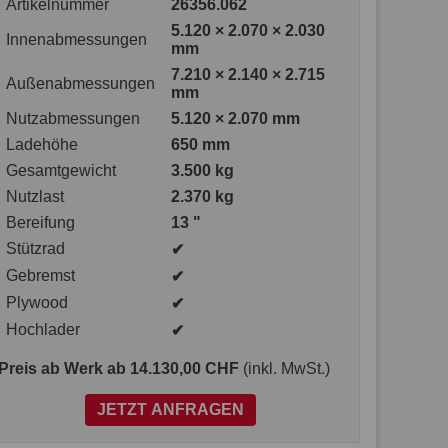
Artikelnummer
26356.062
5.120 × 2.070 × 2.030
Innenabmessungen
mm
7.210 × 2.140 × 2.715
Außenabmessungen
mm
Nutzabmessungen
5.120 × 2.070 mm
Ladehöhe
650 mm
Gesamtgewicht
3.500 kg
Nutzlast
2.370 kg
Bereifung
13 "
Stützrad
✔
Gebremst
✔
Plywood
✔
Hochlader
✔
Preis ab Werk
ab 14.130,00 CHF
(inkl. MwSt.)
JETZT ANFRAGEN