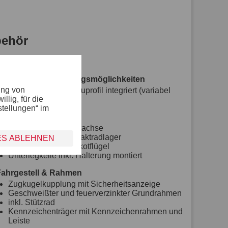
ehör
Verzurr- und Sicherungsmöglichkeiten
ung von
4 Verzurrbügel im Aluprofil integriert (variabel
lig, für die
verstellbar)
stellungen“ im
Räder und Achsen
robuste Gummifederachse
wartungsfreie Kompaktradlager
ES ABLEHNEN
stoßfeste Kunststoffkotflügel
Unterlegkeile inkl. Halterung montiert
Fahrgestell & Rahmen
Zugkugelkupplung mit Sicherheitsanzeige
Geschweißter und feuerverzinkter Grundrahmen
inkl. Stützrad
Kennzeichenträger mit Kennzeichenrahmen und
Leiste