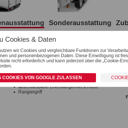
enausstattung
Sonderausstattung
Zub
zu Cookies & Daten
Koffer
nutzen wir Cookies und vergleichbare Funktionen zur Verarbeit
Plywoodplatten 15 mm stark aus
nen und personenbezogenen Daten. Diese Einwilligung ist freiwil
Mehrschichtholz mit weißer PVC Beschichtung
ite nicht erforderlich und kann jederzeit über die „Cookie-Ein
Aluprofile mit variablen Verzurrpunkten
erden.
Türvariante: Flügeltüren
Rahmenprofile mit integrierten Nuten für
Grundträgermontage auf Dach und Frontwand
 COOKIES VON GOOGLE ZULASSEN
COOKI
Türscharniere galvanisch verzinkt
abschließbarer Drehstangenverschluss
Rangiergriff