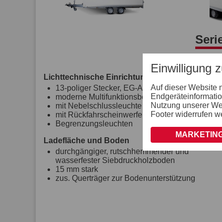
Seri
Einwilligung 
Lichttechnische Einrichtung
Auf dieser Website 
13-poliger Stecker, EG-Ausstattung
Endgeräteinformatio
moderne Multifunktionsbeleuchtung
Nutzung unserer Webs
mit Nebelschlussleuchte
Footer widerrufen w
mit Rückfahrscheinwerfer
Begrenzungsleuchten
MARKETING
Ladefläche und Boden
durchgängiger, rutschhemmender und
wasserfester Siebdruckholzboden
15 mm stark
zus. Querträger zur Bodenunterstützung