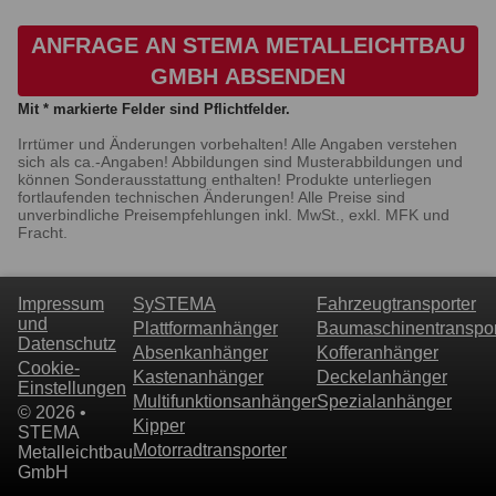
ANFRAGE AN STEMA METALLEICHTBAU
GMBH ABSENDEN
Mit * markierte Felder sind Pflichtfelder.
Irrtümer und Änderungen vorbehalten! Alle Angaben verstehen
sich als ca.-Angaben! Abbildungen sind Musterabbildungen und
können Sonderausstattung enthalten! Produkte unterliegen
fortlaufenden technischen Änderungen! Alle Preise sind
unverbindliche Preisempfehlungen inkl. MwSt., exkl. MFK und
Fracht.
Impressum
SySTEMA
Fahrzeugtransporter
und
Plattformanhänger
Baumaschinentranspor
Datenschutz
Absenkanhänger
Kofferanhänger
Cookie-
Kastenanhänger
Deckelanhänger
Einstellungen
Multifunktionsanhänger
Spezialanhänger
© 2026 •
Kipper
STEMA
Motorradtransporter
Metalleichtbau
GmbH