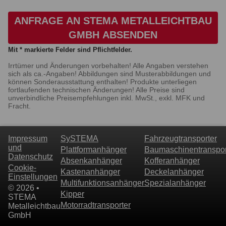
ANFRAGE AN STEMA METALLEICHTBAU
GMBH ABSENDEN
Mit * markierte Felder sind Pflichtfelder.
Irrtümer und Änderungen vorbehalten! Alle Angaben verstehen
sich als ca.-Angaben! Abbildungen sind Musterabbildungen und
können Sonderausstattung enthalten! Produkte unterliegen
fortlaufenden technischen Änderungen! Alle Preise sind
unverbindliche Preisempfehlungen inkl. MwSt., exkl. MFK und
Fracht.
Impressum
SySTEMA
Fahrzeugtransporter
und
Plattformanhänger
Baumaschinentranspor
Datenschutz
Absenkanhänger
Kofferanhänger
Cookie-
Kastenanhänger
Deckelanhänger
Einstellungen
Multifunktionsanhänger
Spezialanhänger
© 2026 •
Kipper
STEMA
Motorradtransporter
Metalleichtbau
GmbH