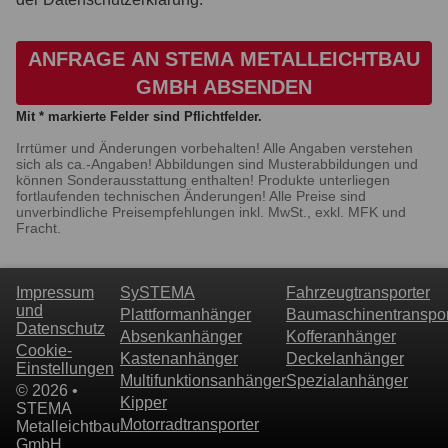
ANFRAGE AN STEMA METALLEICHTBAU
GMBH ABSENDEN
Mit * markierte Felder sind Pflichtfelder.
Irrtümer und Änderungen vorbehalten! Alle Angaben verstehen
sich als ca.-Angaben! Abbildungen sind Musterabbildungen und
können Sonderausstattung enthalten! Produkte unterliegen
fortlaufenden technischen Änderungen! Alle Preise sind
unverbindliche Preisempfehlungen inkl. MwSt., exkl. MFK und
Fracht.
Impressum
SySTEMA
Fahrzeugtransporter
und
Plattformanhänger
Baumaschinentranspor
Datenschutz
Absenkanhänger
Kofferanhänger
Cookie-
Kastenanhänger
Deckelanhänger
Einstellungen
Multifunktionsanhänger
Spezialanhänger
© 2026 •
Kipper
STEMA
Motorradtransporter
Metalleichtbau
GmbH