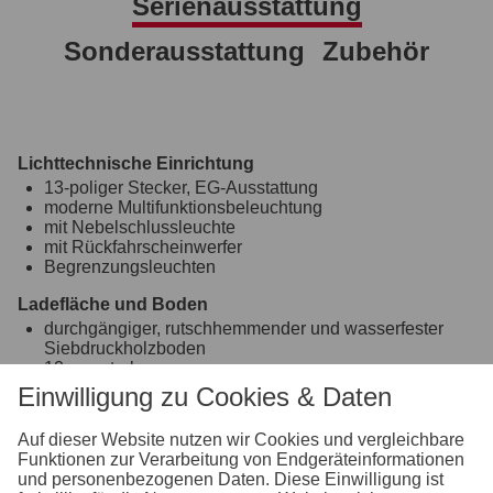
Serienausstattung
Sonderausstattung
Zubehör
Lichttechnische Einrichtung
13-poliger Stecker, EG-Ausstattung
moderne Multifunktionsbeleuchtung
mit Nebelschlussleuchte
mit Rückfahrscheinwerfer
Begrenzungsleuchten
Ladefläche und Boden
durchgängiger, rutschhemmender und wasserfester
Siebdruckholzboden
12 mm stark
zus. Querträger zur Bodenunterstützung
Einwilligung zu Cookies & Daten
Koffer
Auf dieser Website nutzen wir Cookies und vergleichbare
Plywoodplatten 15 mm stark aus Mehrschichtholz mit
Funktionen zur Verarbeitung von Endgeräteinformationen
weißer PVC Beschichtung
und personenbezogenen Daten. Diese Einwilligung ist
Aluprofile mit variablen Verzurrpunkten