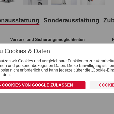
enausstattung
Sonderausstattung
Zub
Verzurr- und Sicherungsmöglichkeiten
4 Verzurrbügel im Aluprofil integriert (variabel
zu Cookies & Daten
verstellbar)
Räder und Achsen
nutzen wir Cookies und vergleichbare Funktionen zur Verarbeit
robuste Gummifederachse
nen und personenbezogenen Daten. Diese Einwilligung ist freiwil
wartungsfreie Kompaktradlager
ite nicht erforderlich und kann jederzeit über die „Cookie-Ein
stoßfeste Kunststoffkotflügel
erden.
Unterlegkeile inkl. Halterung montiert
 COOKIES VON GOOGLE ZULASSEN
COOKI