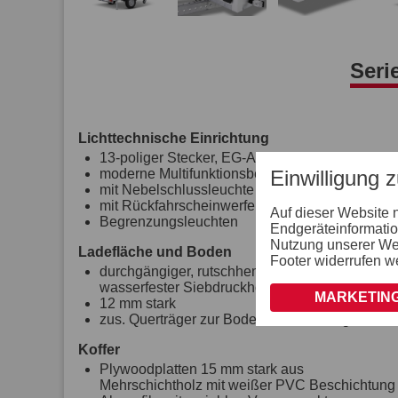
Seri
Lichttechnische Einrichtung
13-poliger Stecker, EG-Ausstattung
Einwilligung 
moderne Multifunktionsbeleuchtung
mit Nebelschlussleuchte
mit Rückfahrscheinwerfer
Auf dieser Website 
Begrenzungsleuchten
Endgeräteinformatio
Nutzung unserer Webs
Ladefläche und Boden
Footer widerrufen w
durchgängiger, rutschhemmender und
wasserfester Siebdruckholzboden
MARKETING
12 mm stark
zus. Querträger zur Bodenunterstützung
Koffer
Plywoodplatten 15 mm stark aus
Mehrschichtholz mit weißer PVC Beschichtung