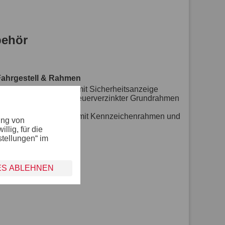
ehör
Fahrgestell & Rahmen
Zugkugelkupplung mit Sicherheitsanzeige
Geschweißter und feuerverzinkter Grundrahmen
inkl. Stützrad
Kennzeichenträger mit Kennzeichenrahmen und
ung von
Leiste
lig, für die
mit Abstellstütze
stellungen“ im
ES ABLEHNEN