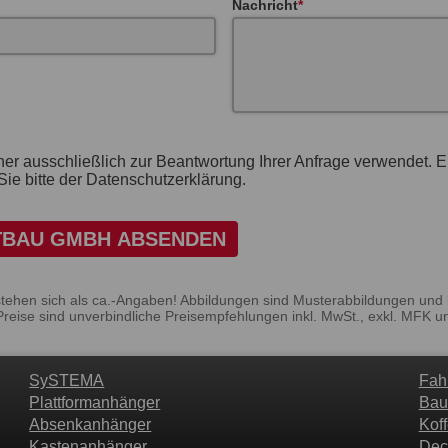
Nachricht
her ausschließlich zur Beantwortung Ihrer Anfrage verwendet. 
ie bitte der Datenschutzerklärung.
TBAU GMBH ABSENDEN
stehen sich als ca.-Angaben! Abbildungen sind Musterabbildungen und
Preise sind unverbindliche Preisempfehlungen inkl. MwSt., exkl. MFK u
SySTEMA
Fah
Plattformanhänger
Bau
Absenkanhänger
Kof
Kastenanhänger
Dec