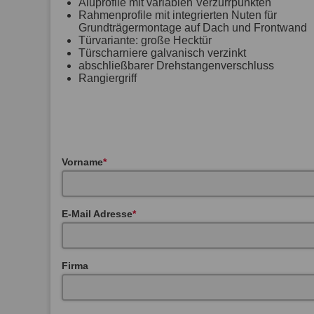
Aluprofile mit variablen Verzurrpunkten
Rahmenprofile mit integrierten Nuten für
Grundträgermontage auf Dach und Frontwand
Türvariante: große Hecktür
Türscharniere galvanisch verzinkt
abschließbarer Drehstangenverschluss
Rangiergriff
Vorname
E-Mail Adresse
Firma