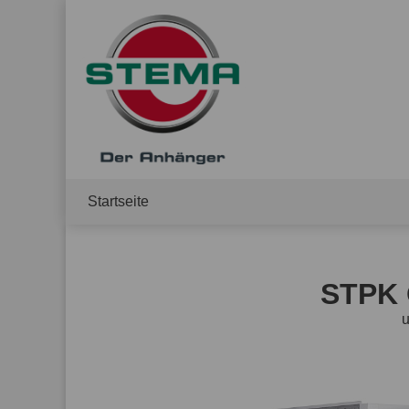
Startseite
STPK O
u