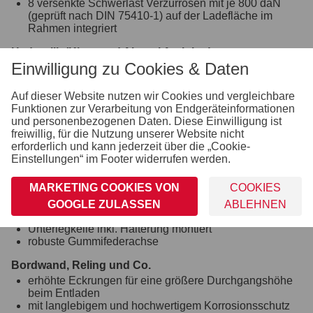
8 versenkte Schwerlast Verzurrösen mit je 800 daN
(geprüft nach DIN 75410-1) auf der Ladefläche im
Rahmen integriert
Hydraulik (Kipp- und Absenkfunktion)
Einwilligung zu Cookies & Daten
hartverchromter 3-stufiger Hydraulikzylinder mit
Handpumpe und Begrenzungsventil
Batterie inkl. elektrohydraulisches Pumpenaggregat in
Auf dieser Website nutzen wir Cookies und vergleichbare
seperater Box montiert
Funktionen zur Verarbeitung von Endgeräteinformationen
zusätzliche Schließsicherung für die Kippbrücken
und personenbezogenen Daten. Diese Einwilligung ist
freiwillig, für die Nutzung unserer Website nicht
Einhängemöglichkeiten für Planen und Netze
erforderlich und kann jederzeit über die „Cookie-
montierte Einhängeknöpfe zur Fixierung von Planen
Einstellungen“ im Footer widerrufen werden.
und Netzen
MARKETING COOKIES VON
COOKIES
Räder und Achsen
wartungsfreie Kompaktradlager
GOOGLE ZULASSEN
ABLEHNEN
stoßfeste Kunststoffkotflügel
Unterlegkeile inkl. Halterung montiert
robuste Gummifederachse
Bordwand, Reling und Co.
erhöhte Eckrungen für eine größere Durchgangshöhe
beim Entladen
mit langlebigem und hochwertigem Korrosionsschutz