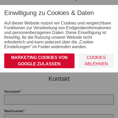
Sonstiges
Einwilligung zu Cookies & Daten
Windenstand und Seilwinde
Unterlegkeile inkl. Halterung montiert
begehbare Stahlblech-Kotflügel für das einfache Auf-
Auf dieser Website nutzen wir Cookies und vergleichbare
und Absteigen
Funktionen zur Verarbeitung von Endgeräteinformationen
und personenbezogenen Daten. Diese Einwilligung ist
Fahrgestell und Rahmen
freiwillig, für die Nutzung unserer Website nicht
V-Deichsel
erforderlich und kann jederzeit über die „Cookie-
mit Teleksopkurbelstützen
Einstellungen“ im Footer widerrufen werden.
Geschweißter und feuerverzinkter Grundrahmen
Kippbrücken aus massiven, geschweißten und
MARKETING COOKIES VON
COOKIES
feuerverzinkten Stahlprofilen
GOOGLE ZULASSEN
ABLEHNEN
inkl. Stützrad
Kontakt
Vorname
Nachname