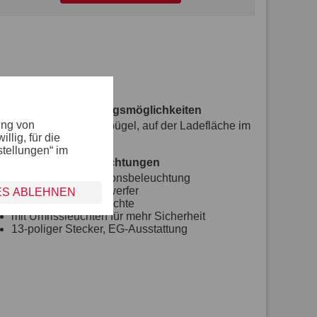
Verzurr- und Sicherungsmöglichkeiten
ung von
8 versenkte Verzurrbügel, auf der Ladefläche im
lig, für die
Rahmen integriert
stellungen“ im
Lichttechnische Einrichtungen
moderne Multifunktionsbeleuchtung
mit Rückfahrscheinwerfer
ES ABLEHNEN
mit Nebelschlussleuchte
mit Umrissleuchten für mehr Sicherheit
13-poliger Stecker, EG-Ausstattung