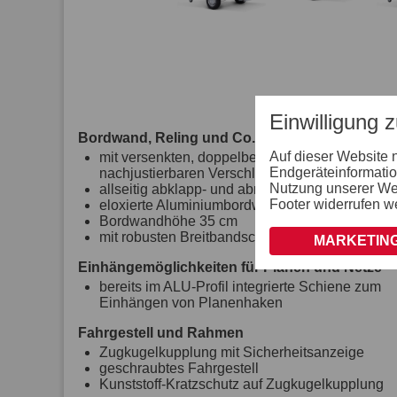
Einwilligung 
Bordwand, Reling und Co.
Auf dieser Website 
mit versenkten, doppelbeschichteten und
Endgeräteinformatio
nachjustierbaren Verschlüssen
Nutzung unserer Webs
allseitig abklapp- und abnehmbare Bordwände
Footer widerrufen w
eloxierte Aluminiumbordwände
Bordwandhöhe 35 cm
mit robusten Breitbandscharnieren
MARKETING
Einhängemöglichkeiten für Planen und Netze
bereits im ALU-Profil integrierte Schiene zum
Einhängen von Planenhaken
Fahrgestell und Rahmen
Zugkugelkupplung mit Sicherheitsanzeige
geschraubtes Fahrgestell
Kunststoff-Kratzschutz auf Zugkugelkupplung