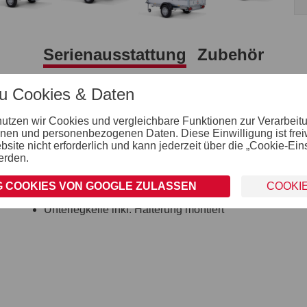
Serienausstattung
Zubehör
zu Cookies & Daten
Ladefläche und Boden
nutzen wir Cookies und vergleichbare Funktionen zur Verarbeit
durchgängiger, rutschhemmender und
nen und personenbezogenen Daten. Diese Einwilligung ist freiwil
wasserfester Siebdruckholzboden
ite nicht erforderlich und kann jederzeit über die „Cookie-Ein
15 mm stark
erden.
Räder und Achsen
robuste Gummifederachse
 COOKIES VON GOOGLE ZULASSEN
COOKI
wartungsfreie Kompaktradlager
Unterlegkeile inkl. Halterung montiert