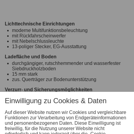
Lichttechnische Einrichtungen
moderne Multifunktionsbeleuchtung
mit Rückfahrscheinwerfer
mit Nebelschlussleuchte
13-poliger Stecker, EG-Ausstattung
Ladefläche und Boden
durchgängiger, rutschhemmender und wasserfester
Siebdruckholzboden
15 mm stark
zus. Querträger zur Bodenunterstützung
Verzurr- und Sicherungsmöglichkeiten
8 versenkte Verzurrbügel, auf der Ladefläche im
Einwilligung zu Cookies & Daten
Rahmen integriert
Einhängemöglichkeiten für Planen und Netze
Auf dieser Website nutzen wir Cookies und vergleichbare
montierte Einhängeknöpfe zur Fixierung von Planen
Funktionen zur Verarbeitung von Endgeräteinformationen
und Netzen
und personenbezogenen Daten. Diese Einwilligung ist
freiwillig, für die Nutzung unserer Website nicht
Räder und Achsen
erforderlich und kann jederzeit über die „Cookie-