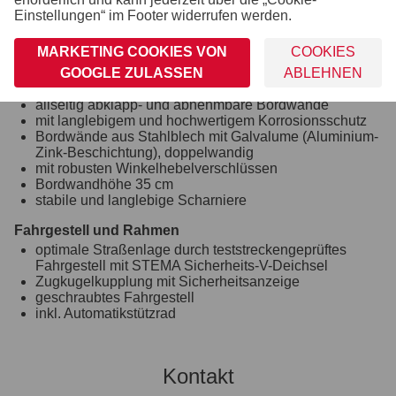
robuste Gummifederachse
Einstellungen“ im Footer widerrufen werden.
wartungsfreie Kompaktradlager
Unterlegkeile inkl. Halterung montiert
MARKETING COOKIES VON
COOKIES
Stoßdämpfer (100 km/h Vorbereitung)
GOOGLE ZULASSEN
ABLEHNEN
Bordwand, Reling und Co.
allseitig abklapp- und abnehmbare Bordwände
mit langlebigem und hochwertigem Korrosionsschutz
Bordwände aus Stahlblech mit Galvalume (Aluminium-
Zink-Beschichtung), doppelwandig
mit robusten Winkelhebelverschlüssen
Bordwandhöhe 35 cm
stabile und langlebige Scharniere
Fahrgestell und Rahmen
optimale Straßenlage durch teststreckengeprüftes
Fahrgestell mit STEMA Sicherheits-V-Deichsel
Zugkugelkupplung mit Sicherheitsanzeige
geschraubtes Fahrgestell
inkl. Automatikstützrad
Kontakt