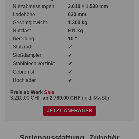
Nutzabmessungen
3.010 × 1.530 mm
Ladehöhe
630 mm
Gesamtgewicht
1.300 kg
Nutzlast
911 kg
Bereifung
10 "
Stützrad
✔
Stoßdämpfer
✔
Stahlblech verzinkt
✔
Gebremst
✔
Hochlader
✔
Preis ab Werk
Sale
3.210,00 CHF
ab 2.780,00 CHF
(inkl. MwSt.)
JETZT ANFRAGEN
Serienausstattung
Zubehör