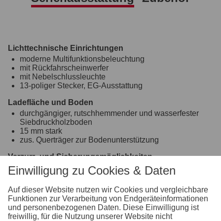
Lichttechnische Einrichtungen
moderne Multifunktionsbeleuchtung
mit Rückfahrscheinwerfer
mit Nebelschlussleuchte
13-poliger Stecker, EG-Ausstattung
Ladefläche und Boden
durchgängiger, rutschhemmender und wasserfester
Siebdruckholzboden
15 mm stark
zus. Querträger zur Bodenunterstützung
Verzurr- und Sicherungsmöglichkeiten
8 versenkte Verzurrbügel, auf der Ladefläche im
Einwilligung zu Cookies & Daten
Rahmen integriert
Auf dieser Website nutzen wir Cookies und vergleichbare
Einhängemöglichkeiten für Planen und Netze
Funktionen zur Verarbeitung von Endgeräteinformationen
montierte Einhängeknöpfe zur Fixierung von Planen
und personenbezogenen Daten. Diese Einwilligung ist
und Netzen
freiwillig, für die Nutzung unserer Website nicht