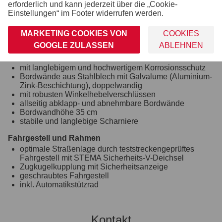
erforderlich und kann jederzeit über die „Cookie-
Räder und Achsen
Einstellungen“ im Footer widerrufen werden.
robuste Gummifederachse
wartungsfreie Kompaktradlager
MARKETING COOKIES VON
COOKIES
Unterlegkeile inkl. Halterung montiert
Stoßdämpfer (100 km/h Vorbereitung)
GOOGLE ZULASSEN
ABLEHNEN
Bordwand, Reling und Co.
mit langlebigem und hochwertigem Korrosionsschutz
Bordwände aus Stahlblech mit Galvalume (Aluminium-
Zink-Beschichtung), doppelwandig
mit robusten Winkelhebelverschlüssen
allseitig abklapp- und abnehmbare Bordwände
Bordwandhöhe 35 cm
stabile und langlebige Scharniere
Fahrgestell und Rahmen
optimale Straßenlage durch teststreckengeprüftes
Fahrgestell mit STEMA Sicherheits-V-Deichsel
Zugkugelkupplung mit Sicherheitsanzeige
geschraubtes Fahrgestell
inkl. Automatikstützrad
Kontakt