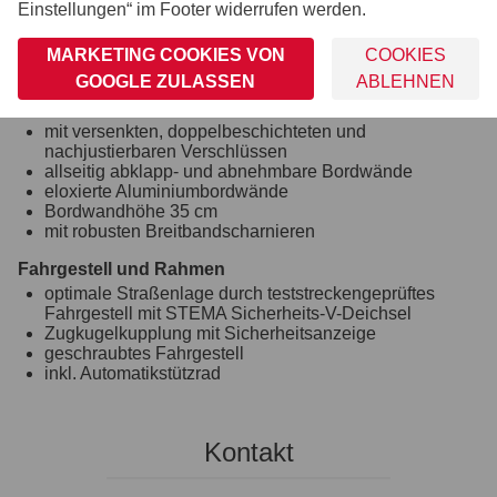
Einstellungen“ im Footer widerrufen werden.
robuste Gummifederachse
wartungsfreie Kompaktradlager
MARKETING COOKIES VON
COOKIES
Unterlegkeile inkl. Halterung montiert
Stoßdämpfer (100 km/h Vorbereitung)
GOOGLE ZULASSEN
ABLEHNEN
Bordwand, Reling und Co.
mit versenkten, doppelbeschichteten und
nachjustierbaren Verschlüssen
allseitig abklapp- und abnehmbare Bordwände
eloxierte Aluminiumbordwände
Bordwandhöhe 35 cm
mit robusten Breitbandscharnieren
Fahrgestell und Rahmen
optimale Straßenlage durch teststreckengeprüftes
Fahrgestell mit STEMA Sicherheits-V-Deichsel
Zugkugelkupplung mit Sicherheitsanzeige
geschraubtes Fahrgestell
inkl. Automatikstützrad
Kontakt