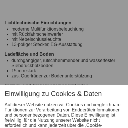
Lichttechnische Einrichtungen
moderne Multifunktionsbeleuchtung
mit Rückfahrscheinwerfer
mit Nebelschlussleuchte
13-poliger Stecker, EG-Ausstattung
Ladefläche und Boden
durchgängiger, rutschhemmender und wasserfester
Siebdruckholzboden
15 mm stark
zus. Querträger zur Bodenunterstützung
Verzurr- und Sicherungsmöglichkeiten
8 versenkte Verzurrbügel, auf der Ladefläche im
Einwilligung zu Cookies & Daten
Rahmen integriert
Auf dieser Website nutzen wir Cookies und vergleichbare
Einhängemöglichkeiten für Planen und Netze
Funktionen zur Verarbeitung von Endgeräteinformationen
bereits im ALU-Profil integrierte Schiene zum
und personenbezogenen Daten. Diese Einwilligung ist
Einhängen von Planenhaken
freiwillig, für die Nutzung unserer Website nicht
erforderlich und kann jederzeit über die „Cookie-
Räder und Achsen