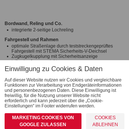
Bordwand, Reling und Co.
integrierte 2-seitige Lochreling
Fahrgestell und Rahmen
optimale Straßenlage durch teststreckengeprüftes
Fahrgestell mit STEMA Sicherheits-V-Deichsel
Zugkugelkupplung mit Sicherheitsanzeige
teilweise feuerverzinkt
schraub-geschweißtes Fahrgestell
Einwilligung zu Cookies & Daten
Ladefläche und Boden
Auf dieser Website nutzen wir Cookies und vergleichbare
durchgängiger, rutschhemmender und wasserfester
Funktionen zur Verarbeitung von Endgeräteinformationen
Siebdruckholzboden
und personenbezogenen Daten. Diese Einwilligung ist
15 mm stark
freiwillig, für die Nutzung unserer Website nicht
Räder und Achsen
erforderlich und kann jederzeit über die „Cookie-
robuste Gummifederachse
Einstellungen“ im Footer widerrufen werden.
wartungsfreie Kompaktradlager
MARKETING COOKIES VON
COOKIES
Verzurr- und Sicherungsmöglichkeiten
GOOGLE ZULASSEN
ABLEHNEN
Zahlreiche Verzurrpunkte an der 2-seitigen Reling