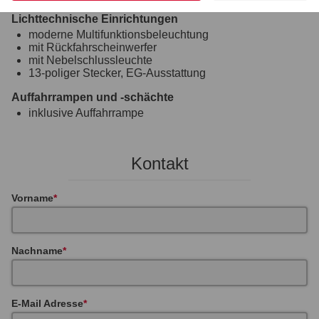
Lichttechnische Einrichtungen
moderne Multifunktionsbeleuchtung
mit Rückfahrscheinwerfer
mit Nebelschlussleuchte
13-poliger Stecker, EG-Ausstattung
Auffahrrampen und -schächte
inklusive Auffahrrampe
Kontakt
Vorname
Nachname
E-Mail Adresse