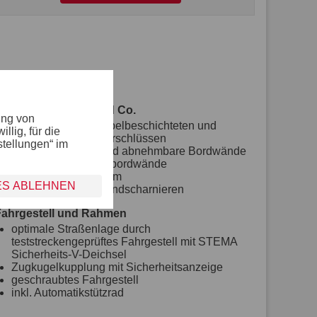
Bordwand, Reling und Co.
ung von
mit versenkten, doppelbeschichteten und
lig, für die
nachjustierbaren Verschlüssen
stellungen“ im
allseitig abklapp- und abnehmbare Bordwände
eloxierte Aluminiumbordwände
Bordwandhöhe 35 cm
ES ABLEHNEN
mit robusten Breitbandscharnieren
Fahrgestell und Rahmen
optimale Straßenlage durch
teststreckengeprüftes Fahrgestell mit STEMA
Sicherheits-V-Deichsel
Zugkugelkupplung mit Sicherheitsanzeige
geschraubtes Fahrgestell
inkl. Automatikstützrad