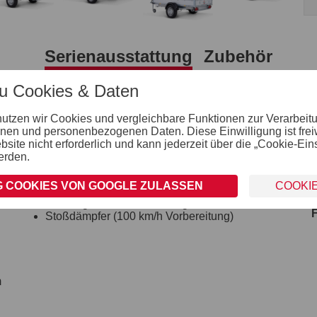
Serienausstattung
Zubehör
zu Cookies & Daten
Einhängemöglichkeiten für Planen und Netze
nutzen wir Cookies und vergleichbare Funktionen zur Verarbeit
bereits im ALU-Profil integrierte Schiene zum
nen und personenbezogenen Daten. Diese Einwilligung ist freiwil
Einhängen von Planenhaken
ite nicht erforderlich und kann jederzeit über die „Cookie-Ein
erden.
Räder und Achsen
robuste Gummifederachse
 COOKIES VON GOOGLE ZULASSEN
COOKI
wartungsfreie Kompaktradlager
Unterlegkeile inkl. Halterung montiert
Stoßdämpfer (100 km/h Vorbereitung)
m