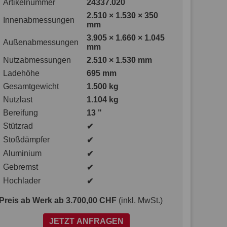
Artikelnummer
24337.020
2.510 × 1.530 × 350
Innenabmessungen
mm
3.905 × 1.660 × 1.045
Außenabmessungen
mm
Nutzabmessungen
2.510 × 1.530 mm
Ladehöhe
695 mm
Gesamtgewicht
1.500 kg
Nutzlast
1.104 kg
Bereifung
13 "
Stützrad
✔
Stoßdämpfer
✔
Aluminium
✔
Gebremst
✔
Hochlader
✔
Preis ab Werk
ab 3.700,00 CHF
(inkl. MwSt.)
JETZT ANFRAGEN