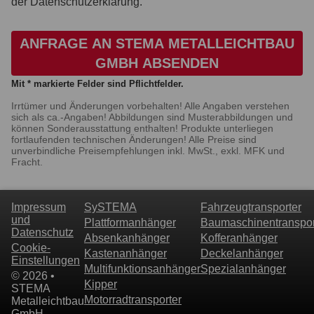
der Datenschutzerklärung.
ANFRAGE AN STEMA METALLEICHTBAU
GMBH ABSENDEN
Mit * markierte Felder sind Pflichtfelder.
Irrtümer und Änderungen vorbehalten! Alle Angaben verstehen
sich als ca.-Angaben! Abbildungen sind Musterabbildungen und
können Sonderausstattung enthalten! Produkte unterliegen
fortlaufenden technischen Änderungen! Alle Preise sind
unverbindliche Preisempfehlungen inkl. MwSt., exkl. MFK und
Fracht.
Impressum
SySTEMA
Fahrzeugtransporter
und
Plattformanhänger
Baumaschinentranspor
Datenschutz
Absenkanhänger
Kofferanhänger
Cookie-
Kastenanhänger
Deckelanhänger
Einstellungen
Multifunktionsanhänger
Spezialanhänger
© 2026 •
Kipper
STEMA
Motorradtransporter
Metalleichtbau
GmbH