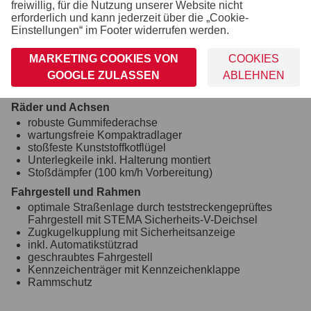
freiwillig, für die Nutzung unserer Website nicht
abschließbarer Drehstangenverschluss
erforderlich und kann jederzeit über die „Cookie-
Rangiergriff
Einstellungen“ im Footer widerrufen werden.
Verzurr- und Sicherungsmöglichkeiten
MARKETING COOKIES VON
COOKIES
8 Ringschrauben im Aluprofil integriert (variabel
verstellbar)
GOOGLE ZULASSEN
ABLEHNEN
Zahlreiche Verzurrmöglichkeiten
Räder und Achsen
robuste Gummifederachse
wartungsfreie Kompaktradlager
stoßfeste Kunststoffkotflügel
Unterlegkeile inkl. Halterung montiert
Stoßdämpfer (100 km/h Vorbereitung)
Fahrgestell und Rahmen
optimale Straßenlage durch teststreckengeprüftes
Fahrgestell mit STEMA Sicherheits-V-Deichsel
Zugkugelkupplung mit Sicherheitsanzeige
inkl. Automatikstützrad
geschraubtes Fahrgestell
Kennzeichenträger mit Kennzeichenklappe
Rammschutz