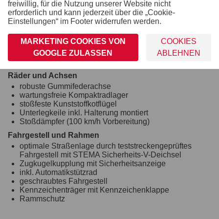
freiwillig, für die Nutzung unserer Website nicht
abschließbarer Drehstangenverschluss
erforderlich und kann jederzeit über die „Cookie-
Rangiergriff
Einstellungen“ im Footer widerrufen werden.
Verzurr- und Sicherungsmöglichkeiten
MARKETING COOKIES VON
COOKIES
8 Ringschrauben im Aluprofil integriert (variabel
verstellbar)
GOOGLE ZULASSEN
ABLEHNEN
Zahlreiche Verzurrmöglichkeiten
Räder und Achsen
robuste Gummifederachse
wartungsfreie Kompaktradlager
stoßfeste Kunststoffkotflügel
Unterlegkeile inkl. Halterung montiert
Stoßdämpfer (100 km/h Vorbereitung)
Fahrgestell und Rahmen
optimale Straßenlage durch teststreckengeprüftes
Fahrgestell mit STEMA Sicherheits-V-Deichsel
Zugkugelkupplung mit Sicherheitsanzeige
inkl. Automatikstützrad
geschraubtes Fahrgestell
Kennzeichenträger mit Kennzeichenklappe
Rammschutz