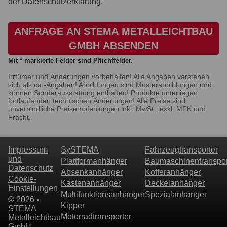
der Datenschutzerklärung.
ANFRAGE AN STEMA METALLEICHTBAU
GMBH ABSENDEN
Mit * markierte Felder sind Pflichtfelder.
Irrtümer und Änderungen vorbehalten! Alle Angaben verstehen
sich als ca.-Angaben! Abbildungen sind Musterabbildungen und
können Sonderausstattung enthalten! Produkte unterliegen
fortlaufenden technischen Änderungen! Alle Preise sind
unverbindliche Preisempfehlungen inkl. MwSt., exkl. MFK und
Fracht.
Impressum
SySTEMA
Fahrzeugtransporter
und
Plattformanhänger
Baumaschinentranspor
Datenschutz
Absenkanhänger
Kofferanhänger
Cookie-
Kastenanhänger
Deckelanhänger
Einstellungen
Multifunktionsanhänger
Spezialanhänger
© 2026 •
Kipper
STEMA
Motorradtransporter
Metalleichtbau
GmbH