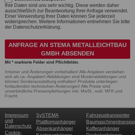
Ihre Daten sind uns sehr wichtig. Diese werden daher
ausschließlich zur Beantwortung Ihrer Anfrage verwendet.
Einer Verwendung Ihrer Daten können Sie jederzeit
widersprechen. Weitere Informationen entnehmen Sie bitte
der Datenschutzerklärung.
ANFRAGE AN STEMA METALLEICHTBAU
GMBH ABSENDEN
Mit * markierte Felder sind Pflichtfelder.
Irrtümer und Änderungen vorbehalten! Alle Angaben verstehen
sich als ca.-Angaben! Abbildungen sind Musterabbildungen und
können Sonderausstattung enthalten! Produkte unterliegen
fortlaufenden technischen Änderungen! Alle Preise sind
unverbindliche Preisempfehlungen inkl. MwSt., exkl. MFK und
Fracht.
Impressum
SySTEMA
Fahrzeugtransporter
und
Plattformanhänger
Baumaschinentranspor
Datenschutz
Absenkanhänger
Kofferanhänger
Cookie-