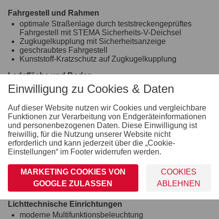
Fahrgestell und Rahmen
optimale Straßenlage durch teststreckengeprüftes
Fahrgestell mit STEMA Sicherheits-V-Deichsel
Zugkugelkupplung mit Sicherheitsanzeige
geschraubtes Fahrgestell
Kunststoff-Kratzschutz auf Zugkugelkupplung
Ladefläche und Boden
durchgängiger, rutschhemmender und wasserfester
Einwilligung zu Cookies & Daten
Siebdruckholzboden
15 mm stark
Auf dieser Website nutzen wir Cookies und vergleichbare
Funktionen zur Verarbeitung von Endgeräteinformationen
Räder und Achsen
und personenbezogenen Daten. Diese Einwilligung ist
robuste Gummifederachse
freiwillig, für die Nutzung unserer Website nicht
wartungsfreie Kompaktradlager
erforderlich und kann jederzeit über die „Cookie-
stoßfeste Kunststoffkotflügel
Einstellungen“ im Footer widerrufen werden.
Unterlegkeile inkl. Halterung montiert
Verzurr- und Sicherungsmöglichkeiten
MARKETING COOKIES VON
COOKIES
8 versenkte Verzurrbügel, auf der Ladefläche im
GOOGLE ZULASSEN
ABLEHNEN
Rahmen integriert
Lichttechnische Einrichtungen
moderne Multifunktionsbeleuchtung