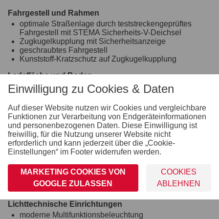
Fahrgestell und Rahmen
optimale Straßenlage durch teststreckengeprüftes
Fahrgestell mit STEMA Sicherheits-V-Deichsel
Zugkugelkupplung mit Sicherheitsanzeige
geschraubtes Fahrgestell
Kunststoff-Kratzschutz auf Zugkugelkupplung
Ladefläche und Boden
durchgängiger, rutschhemmender und wasserfester
Einwilligung zu Cookies & Daten
Siebdruckholzboden
15 mm stark
Auf dieser Website nutzen wir Cookies und vergleichbare
Funktionen zur Verarbeitung von Endgeräteinformationen
Räder und Achsen
und personenbezogenen Daten. Diese Einwilligung ist
robuste Gummifederachse
freiwillig, für die Nutzung unserer Website nicht
wartungsfreie Kompaktradlager
erforderlich und kann jederzeit über die „Cookie-
stoßfeste Kunststoffkotflügel
Einstellungen“ im Footer widerrufen werden.
Unterlegkeile inkl. Halterung montiert
Verzurr- und Sicherungsmöglichkeiten
MARKETING COOKIES VON
COOKIES
8 versenkte Verzurrbügel, auf der Ladefläche im
GOOGLE ZULASSEN
ABLEHNEN
Rahmen integriert
Lichttechnische Einrichtungen
moderne Multifunktionsbeleuchtung