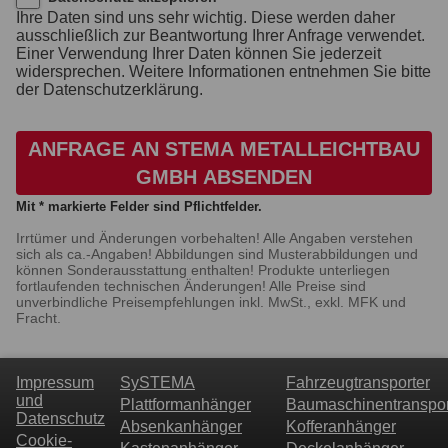
Ihre Daten sind uns sehr wichtig. Diese werden daher
ausschließlich zur Beantwortung Ihrer Anfrage verwendet.
Einer Verwendung Ihrer Daten können Sie jederzeit
widersprechen. Weitere Informationen entnehmen Sie bitte
der Datenschutzerklärung.
ANFRAGE AN STEMA METALLEICHTBAU
GMBH ABSENDEN
Mit * markierte Felder sind Pflichtfelder.
Irrtümer und Änderungen vorbehalten! Alle Angaben verstehen
sich als ca.-Angaben! Abbildungen sind Musterabbildungen und
können Sonderausstattung enthalten! Produkte unterliegen
fortlaufenden technischen Änderungen! Alle Preise sind
unverbindliche Preisempfehlungen inkl. MwSt., exkl. MFK und
Fracht.
Impressum
SySTEMA
Fahrzeugtransporter
und
Plattformanhänger
Baumaschinentranspor
Datenschutz
Absenkanhänger
Kofferanhänger
Cookie-