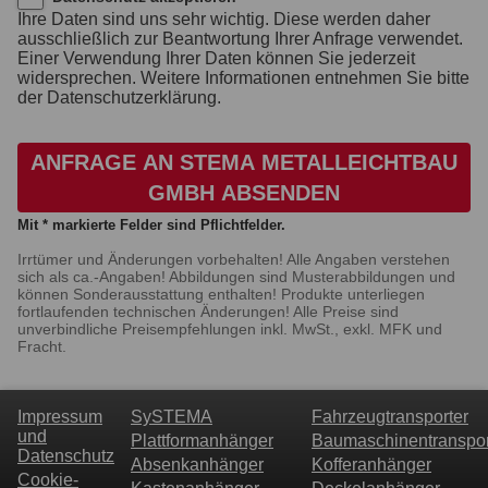
Ihre Daten sind uns sehr wichtig. Diese werden daher
ausschließlich zur Beantwortung Ihrer Anfrage verwendet.
Einer Verwendung Ihrer Daten können Sie jederzeit
widersprechen. Weitere Informationen entnehmen Sie bitte
der Datenschutzerklärung.
ANFRAGE AN STEMA METALLEICHTBAU
GMBH ABSENDEN
Mit * markierte Felder sind Pflichtfelder.
Irrtümer und Änderungen vorbehalten! Alle Angaben verstehen
sich als ca.-Angaben! Abbildungen sind Musterabbildungen und
können Sonderausstattung enthalten! Produkte unterliegen
fortlaufenden technischen Änderungen! Alle Preise sind
unverbindliche Preisempfehlungen inkl. MwSt., exkl. MFK und
Fracht.
Impressum
SySTEMA
Fahrzeugtransporter
und
Plattformanhänger
Baumaschinentranspor
Datenschutz
Absenkanhänger
Kofferanhänger
Cookie-