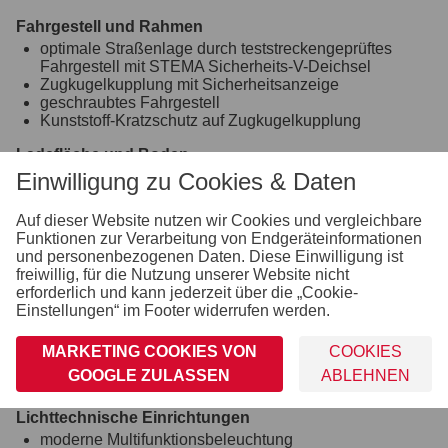
Fahrgestell und Rahmen
optimale Straßenlage durch teststreckengeprüftes
Fahrgestell mit STEMA Sicherheits-V-Deichsel
Zugkugelkupplung mit Sicherheitsanzeige
geschraubtes Fahrgestell
Kunststoff-Kratzschutz auf Zugkugelkupplung
Ladefläche und Boden
durchgängiger, rutschhemmender und wasserfester
Einwilligung zu Cookies & Daten
Siebdruckholzboden
12 mm stark
Auf dieser Website nutzen wir Cookies und vergleichbare
Funktionen zur Verarbeitung von Endgeräteinformationen
Räder und Achsen
und personenbezogenen Daten. Diese Einwilligung ist
robuste Gummifederachse
freiwillig, für die Nutzung unserer Website nicht
wartungsfreie Kompaktradlager
erforderlich und kann jederzeit über die „Cookie-
stoßfeste Kunststoffkotflügel
Einstellungen“ im Footer widerrufen werden.
Unterlegkeile inkl. Halterung montiert
Verzurr- und Sicherungsmöglichkeiten
MARKETING COOKIES VON
COOKIES
6 versenkte Verzurrbügel, auf der Ladefläche im
GOOGLE ZULASSEN
ABLEHNEN
Rahmen integriert
Lichttechnische Einrichtungen
moderne Multifunktionsbeleuchtung