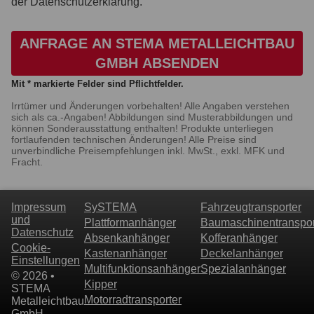
der Datenschutzerklärung.
ANFRAGE AN STEMA METALLEICHTBAU
GMBH ABSENDEN
Mit * markierte Felder sind Pflichtfelder.
Irrtümer und Änderungen vorbehalten! Alle Angaben verstehen
sich als ca.-Angaben! Abbildungen sind Musterabbildungen und
können Sonderausstattung enthalten! Produkte unterliegen
fortlaufenden technischen Änderungen! Alle Preise sind
unverbindliche Preisempfehlungen inkl. MwSt., exkl. MFK und
Fracht.
Impressum
SySTEMA
Fahrzeugtransporter
und
Plattformanhänger
Baumaschinentranspor
Datenschutz
Absenkanhänger
Kofferanhänger
Cookie-
Kastenanhänger
Deckelanhänger
Einstellungen
Multifunktionsanhänger
Spezialanhänger
© 2026 •
Kipper
STEMA
Motorradtransporter
Metalleichtbau
GmbH