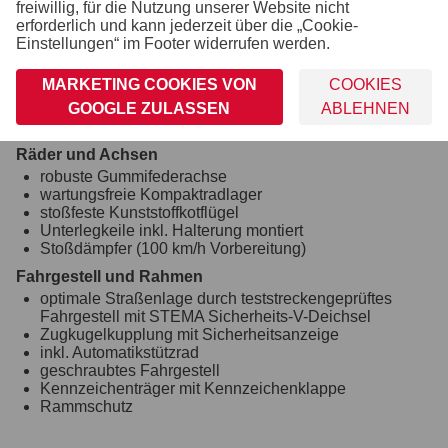
freiwillig, für die Nutzung unserer Website nicht
abschließbarer Drehstangenverschluss
erforderlich und kann jederzeit über die „Cookie-
Rangiergriff
Einstellungen“ im Footer widerrufen werden.
Verzurr- und Sicherungsmöglichkeiten
MARKETING COOKIES VON
COOKIES
8 Ringschrauben im Aluprofil integriert (variabel
verstellbar)
GOOGLE ZULASSEN
ABLEHNEN
Zahlreiche Verzurrmöglichkeiten
Räder und Achsen
robuste Gummifederachse
wartungsfreie Kompaktradlager
stoßfeste Kunststoffkotflügel
Unterlegkeile inkl. Halterung montiert
Stoßdämpfer (100 km/h Vorbereitung)
Fahrgestell und Rahmen
optimale Straßenlage durch teststreckengeprüftes
Fahrgestell mit STEMA Sicherheits-V-Deichsel
Zugkugelkupplung mit Sicherheitsanzeige
inkl. Automatikstützrad
geschraubtes Fahrgestell
Kennzeichenträger mit Kennzeichenklappe
Rammschutz