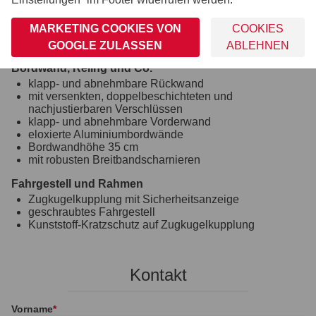
robuste Gummifederachse
wartungsfreie Kompaktradlager
MARKETING COOKIES VON
COOKIES
stoßfeste Kunststoffkotflügel
GOOGLE ZULASSEN
ABLEHNEN
Unterlegkeile inkl. Halterung montiert
Bordwand, Reling und Co.
klapp- und abnehmbare Rückwand
mit versenkten, doppelbeschichteten und
nachjustierbaren Verschlüssen
klapp- und abnehmbare Vorderwand
eloxierte Aluminiumbordwände
Bordwandhöhe 35 cm
mit robusten Breitbandscharnieren
Fahrgestell und Rahmen
Zugkugelkupplung mit Sicherheitsanzeige
geschraubtes Fahrgestell
Kunststoff-Kratzschutz auf Zugkugelkupplung
Kontakt
Vorname