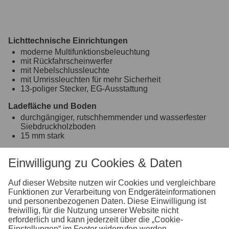
Lichttechnische Einrichtungen
moderne Multifunktionsbeleuchtung
mit Rückfahrscheinwerfer
mit Nebelschlussleuchte
mit Umrissleuchten für mehr Sicherheit
13-poliger Stecker, EG-Ausstattung
Ladefläche und Boden
durchgängiger, rutschhemmender und wasserfester
Siebdruckholzboden
15 mm stark
Verzurr- und Sicherungsmöglichkeiten
Einwilligung zu Cookies & Daten
8 versenkte Verzurrbügel, auf der Ladefläche im
Rahmen integriert
Auf dieser Website nutzen wir Cookies und vergleichbare
Einhängemöglichkeiten für Planen und Netze
Funktionen zur Verarbeitung von Endgeräteinformationen
bereits im ALU-Profil integrierte Schiene zum
und personenbezogenen Daten. Diese Einwilligung ist
Einhängen von Planenhaken
freiwillig, für die Nutzung unserer Website nicht
erforderlich und kann jederzeit über die „Cookie-
Räder und Achsen
Einstellungen“ im Footer widerrufen werden.