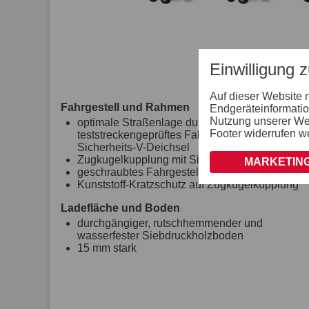
Einwilligung 
Auf dieser Website 
Fahrgestell und Rahmen
Endgeräteinformatio
Nutzung unserer Webs
optimale Straßenlage durch
Footer widerrufen w
teststreckengeprüftes Fahrgestell mit STEMA
Sicherheits-V-Deichsel
Zugkugelkupplung mit Sicherheitsanzeige
MARKETING
geschraubtes Fahrgestell
Kunststoff-Kratzschutz auf Zugkugelkupplung
Ladefläche und Boden
durchgängiger, rutschhemmender und
wasserfester Siebdruckholzboden
15 mm stark