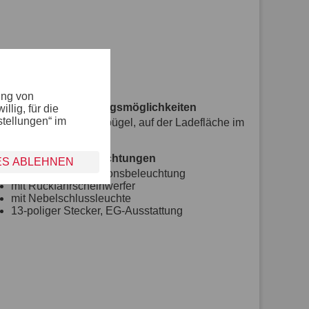
ung von
Verzurr- und Sicherungsmöglichkeiten
lig, für die
stellungen“ im
8 versenkte Verzurrbügel, auf der Ladefläche im
Rahmen integriert
Lichttechnische Einrichtungen
ES ABLEHNEN
moderne Multifunktionsbeleuchtung
mit Rückfahrscheinwerfer
mit Nebelschlussleuchte
13-poliger Stecker, EG-Ausstattung