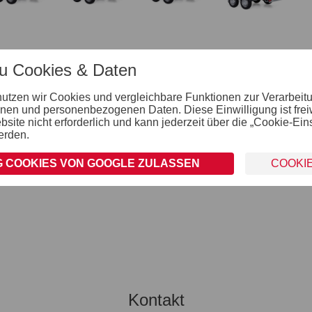
Serienausstattung
Zubehör
zu Cookies & Daten
nutzen wir Cookies und vergleichbare Funktionen zur Verarbeit
Räder und Achsen
nen und personenbezogenen Daten. Diese Einwilligung ist freiwil
ite nicht erforderlich und kann jederzeit über die „Cookie-Ein
robuste Gummifederachse
erden.
wartungsfreie Kompaktradlager
stoßfeste Kunststoffkotflügel
Unterlegkeile inkl. Halterung montiert
 COOKIES VON GOOGLE ZULASSEN
COOKI
Kontakt