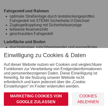
Fahrgestell und Rahmen
optimale Straßenlage durch teststreckengeprüftes
Fahrgestell mit STEMA Sicherheits-V-Deichsel
Zugkugelkupplung mit Sicherheitsanzeige
teilweise feuerverzinkt
geschraubtes Fahrgestell
Ladefläche und Boden
durchgängiger, rutschhemmender und wasserfester
Siebdruckholzboden
Einwilligung zu Cookies & Daten
12 mm stark
Räder und Achsen
Auf dieser Website nutzen wir Cookies und vergleichbare
robuste Gummifederachse
Funktionen zur Verarbeitung von Endgeräteinformationen
wartungsfreie Kompaktradlager
und personenbezogenen Daten. Diese Einwilligung ist
stoßfeste Kunststoffkotflügel
freiwillig, für die Nutzung unserer Website nicht
Unterlegkeile inkl. Halterung montiert
erforderlich und kann jederzeit über die „Cookie-
Einstellungen“ im Footer widerrufen werden.
Verzurr- und Sicherungsmöglichkeiten
4 versenkte Verzurrbügel, auf der Ladefläche im
MARKETING COOKIES VON
COOKIES
Rahmen integriert
6 Ringmuttern auf der Ladefläche im Rahmen integriert
GOOGLE ZULASSEN
ABLEHNEN